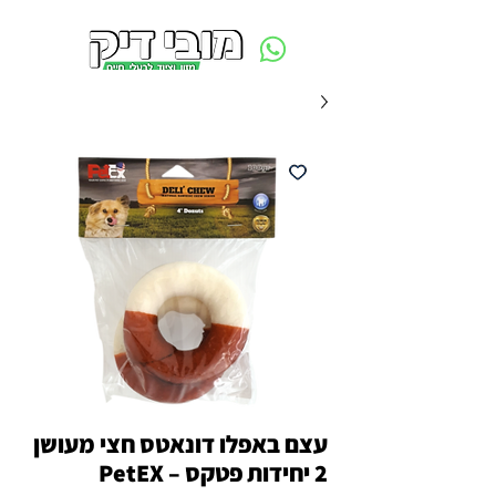
משלוח חינם ביום ההזמנה - מעל 250 ש״ח באזור תל אביב
עצם באפלו דונאטס חצי מעושן
2 יחידות פטקס – PetEX