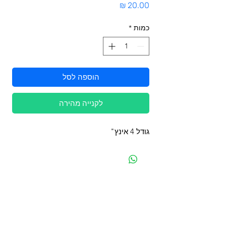
מחיר
כמות
*
הוספה לסל
לקנייה מהירה
גודל 4 אינץ"
מפת האתר
קטגוריות
עמוד ראשי
מוצרים לכלבים
החשבון שלי
מוצרים לחתולים
סל הקניות
מוצרים לדגים