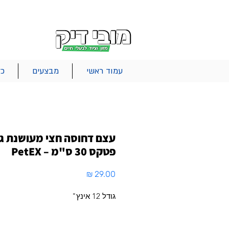
|
|
|
אודות
משלוחים
צור קשר
סל הקניות
עמוד ראשי
מבצעים
כל
עצם דחוסה חצי מעושנת ג
פטקס 30 ס"מ – PetEX
מחיר
גודל 12 אינץ"