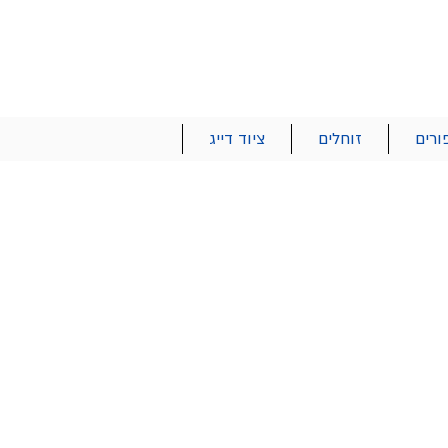
הרשם | התחבר
רטים והזמנות
053-2737-47
ורים
זוחלים
ציוד דייג