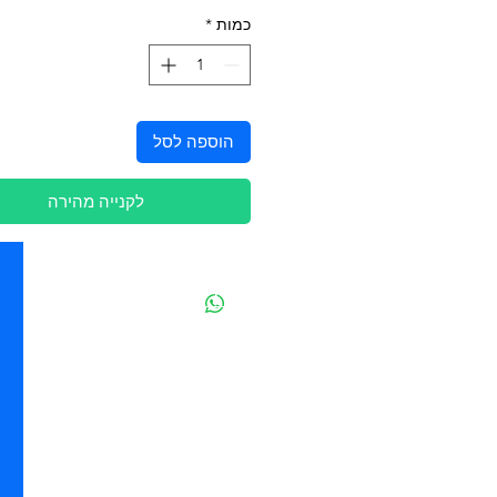
כמות
*
הוספה לסל
לקנייה מהירה
יצירת קשר
מובידיק חנות חיות בתל אביב
מזון וציוד לבעלי חיים
מבחר דגי נוי ואקווריומים
משלוחים מהיום להיום בתל אביב
בהזמנה מעל 250 ש"ח
ההגנה 85 - תל אביב