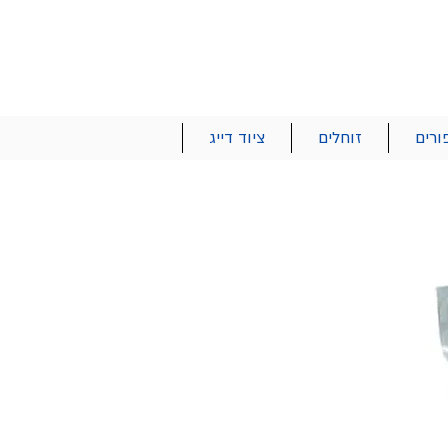
הרשם | התחבר
רטים והזמנות
053-2737-47
ורים
זוחלים
ציוד דייג