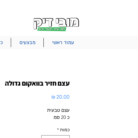
|
|
|
אודות
משלוחים
צור קשר
סל הקניות
עמוד ראשי
מבצעים
כל
עצם חזיר בוואקום גדולה
מחיר
עצם טבעית
כ 20 סמ
כמות
*