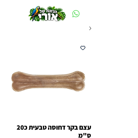
משלוח חינם ביום ההזמנה - מעל 250 ש״ח באזור תל אביב
עצם בקר דחוסה טבעית כ20
ס"מ