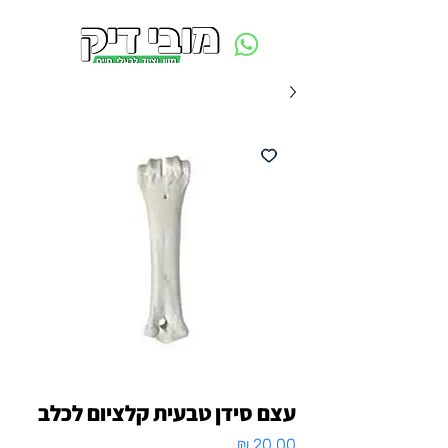
משלוח חינם ביום ההזמנה - מעל 250 ש״ח באזור תל אביב
עצם סידן טבעית קלציום לכלב
מחיר