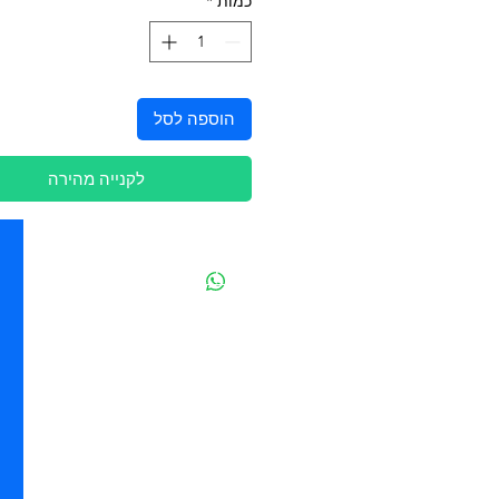
כמות
*
הוספה לסל
לקנייה מהירה
יצירת קשר
מובידיק חנות חיות בתל אביב
מזון וציוד לבעלי חיים
מבחר דגי נוי ואקווריומים
משלוחים מהיום להיום בתל אביב
בהזמנה מעל 250 ש"ח
ההגנה 85 - תל אביב