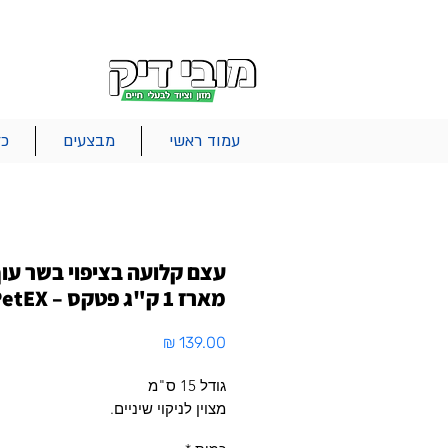
|
|
|
אודות
משלוחים
צור קשר
סל הקניות
עמוד ראשי
מבצעים
כל
עצם קלועה בציפוי בשר עו
מארז 1 ק"ג פטקס – PetEX
מחיר
גודל 15 ס"מ
מצוין לניקוי שיניים.