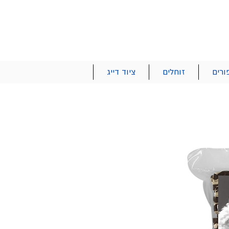
הרשם | התחבר
רטים והזמנות
053-2737-47
ורים
זוחלים
ציוד דייג