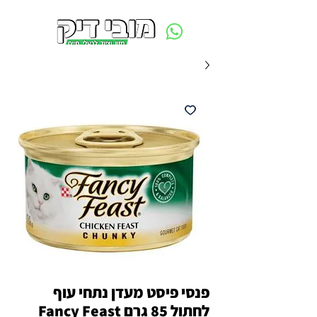
משלוח חינם ביום ההזמנה - מעל 250 ש״ח באזור תל אביב
פנסי פיסט מעדן נתחי עוף
לחתול 85 גרם Fancy Feast