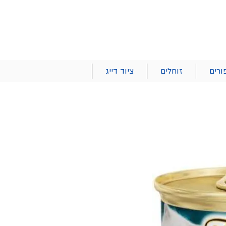
הרשם | התחבר
רטים והזמנות
053-2737-47
ורים
זוחלים
ציוד דייג