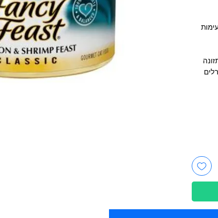
עימות
ול תזונה
רלים