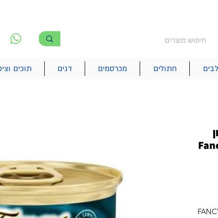
משלוח חינם מעל 250₪
!! משלוחים מהיום להיום בתל אביב
לפ
6
בים
חתולים
מכרסמים
דגים
תוכים וציפ
ן
לחתול 85 גרם Fancy
FANC