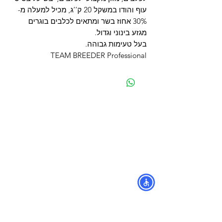
עוף והודו במשקל 20 ק’’ג, מכיל למעלה מ-
30% אחוז בשר ומתאים לכלבים בוגרים
מגזע בינוני וגדול.
בעל טעימות גבוהה.
TEAM BREEDER Professional
מפת האתר
קטגוריות
עמוד ראשי
מוצרים לכלבים
החשבון שלי
מוצרים לחתולים
סל הקניות
מוצרים לדגים
אודות
מוצרים למכרסמים
צור קשר
מוצרים לתוכים וציפורים
לוחים
מש
מוצרים לזוחלים
תקנון
נגישות