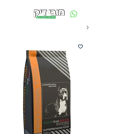
משלוח חינם ביום ההזמנה - מעל 250 ש״ח באזור תל אביב