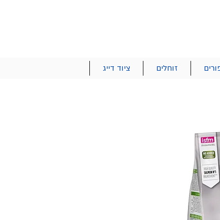
הרשם | התחבר
רטים והזמנות
053-2737-47
ורים
זוחלים
ציוד דייג