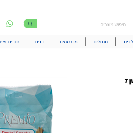
משלוח חינם מעל 250₪
!! משלוחים מהיום להיום בתל אביב
לפ
6
בים
חתולים
מכרסמים
דגים
תוכים וציפ
פרימיו חטיף דנטלי גודל קטן 7