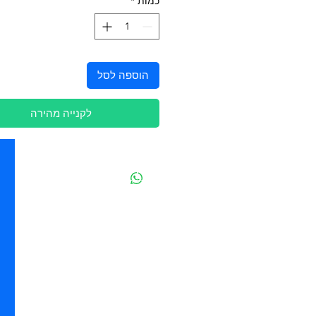
כמות
*
הוספה לסל
לקנייה מהירה
יצירת קשר
מובידיק חנות חיות בתל אביב
מזון וציוד לבעלי חיים
מבחר דגי נוי ואקווריומים
משלוחים מהיום להיום בתל אביב
בהזמנה מעל 250 ש"ח
סניף - ההגנה 85 - תל אביב
055-557-7847