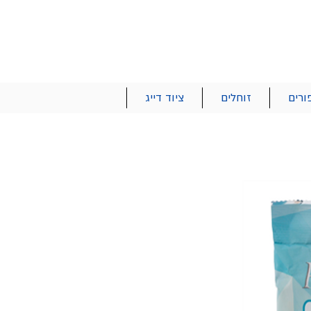
הרשם | התחבר
רטים והזמנות
053-2737-47
ורים
זוחלים
ציוד דייג