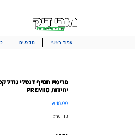
|
|
|
אודות
משלוחים
צור קשר
סל הקניות
עמוד ראשי
מבצעים
כל
יחידות PREMIO
מחיר
110 גרם