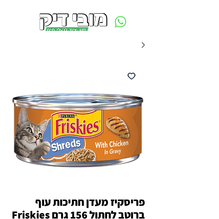
משלוח חינם ביום ההזמנה - מעל 250 ש״ח באזור תל אביב
פריסקיז מעדן חתיכות עוף
ברוטב לחתול 156 גרם Friskies