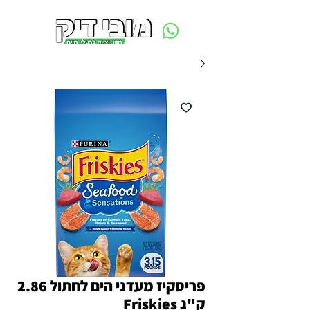
משלוח חינם ביום ההזמנה - מעל 250 ש״ח באזור תל אביב
פריסקיז מעדני הים לחתול 2.86
ק"ג Friskies