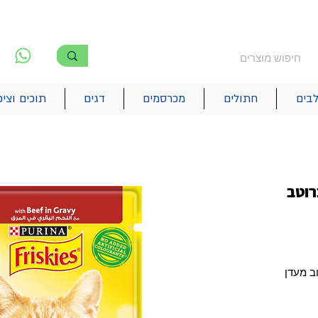
משלוח חינם מעל 250₪
!! משלוחים מהיום להיום בתל אביב
לפ
6
בים
חתולים
מכרסמים
דגים
תוכים וציפ
רוטב
 רטוב מעדן