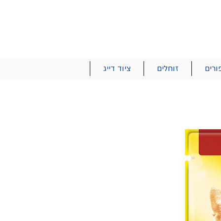
הרשם | התחבר
רטים והזמנות
053-2737-47
ורים
זוחלים
ציוד דייג