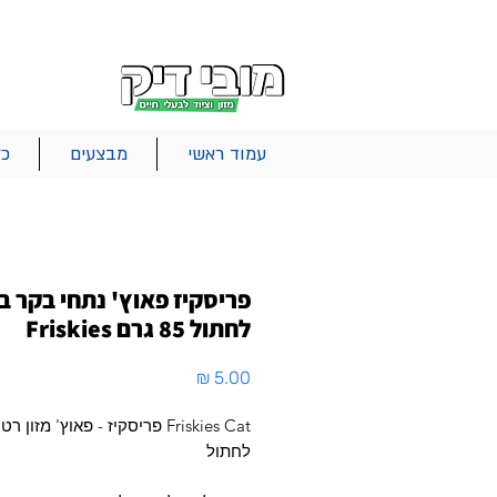
|
|
|
אודות
משלוחים
צור קשר
סל הקניות
עמוד ראשי
מבצעים
כל
פריסקיז פאוץ' נתחי בקר ב
לחתול 85 גרם Friskies
מחיר
Friskies Cat פריסקיז - פאוץ' מזון
לחתול