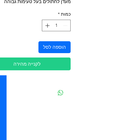
מעדן לחתולים בעל טעימות גבוהה
כמות
*
הוספה לסל
לקנייה מהירה
יצירת קשר
מובידיק חנות חיות בתל אביב
מזון וציוד לבעלי חיים
מבחר דגי נוי ואקווריומים
משלוחים מהיום להיום בתל אביב
בהזמנה מעל 250 ש"ח