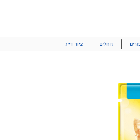
הרשם | התחבר
רטים והזמנות
053-2737-47
ורים
זוחלים
ציוד דייג