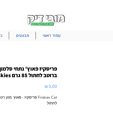
|
|
|
אודות
משלוחים
צור קשר
סל הקניות
עמוד ראשי
מבצעים
כל
פריסקיז פאוץ' נתחי סלמון
ברוטב לחתול 85 גרם Friskies
מחיר
Friskies Cat פריסקיז - פאוץ' מזון
לחתול