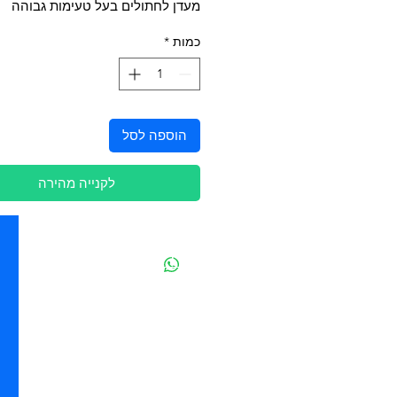
מעדן לחתולים בעל טעימות גבוהה
כמות
*
הוספה לסל
לקנייה מהירה
יצירת קשר
מובידיק חנות חיות בתל אביב
מזון וציוד לבעלי חיים
מבחר דגי נוי ואקווריומים
משלוחים מהיום להיום בתל אביב
בהזמנה מעל 250 ש"ח