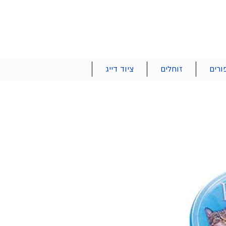
הרשם | התחבר
רטים והזמנות
053-2737-47
ורים
זוחלים
ציוד דייג