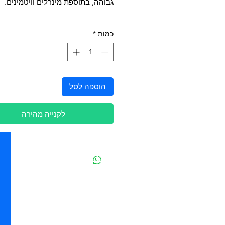
גבוהה, בתוספת מינרלים וויטמינים.
כמות
*
הוספה לסל
לקנייה מהירה
יצירת קשר
מובידיק חנות חיות בתל אביב
מזון וציוד לבעלי חיים
מבחר דגי נוי ואקווריומים
משלוחים מהיום להיום בתל אביב
בהזמנה מעל 250 ש"ח