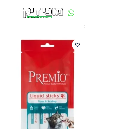
משלוח חינם ביום ההזמנה - מעל 250 ש״ח באזור תל אביב