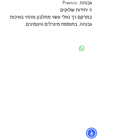
גבוהה. Premio
4 יחידות שלוקים
במרקם רך נוזלי עשוי מחלבון מהחי באיכות
גבוהה, בתוספת מינרלים וויטמינים.
מפת האתר
קטגוריות
עמוד ראשי
מוצרים לכלבים
החשבון שלי
מוצרים לחתולים
סל הקניות
מוצרים לדגים
אודות
מוצרים למכרסמים
צור קשר
מוצרים לתוכים וציפורים
לוחים
מש
מוצרים לזוחלים
תקנון
נגישות