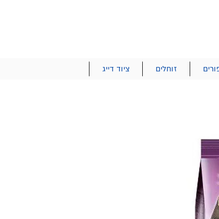
הרשם | התחבר
רטים והזמנות
053-2737-47
ורים
זוחלים
ציוד דייג