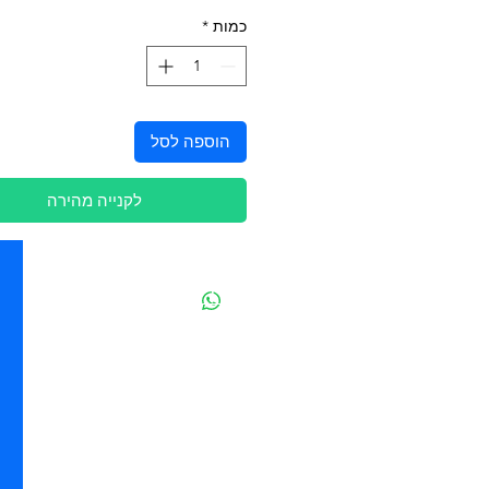
כמות
*
הוספה לסל
לקנייה מהירה
יצירת קשר
מובידיק חנות חיות בתל אביב
מזון וציוד לבעלי חיים
מבחר דגי נוי ואקווריומים
משלוחים מהיום להיום בתל אביב
בהזמנה מעל 250 ש"ח
סניף - ההגנה 85 - תל אביב