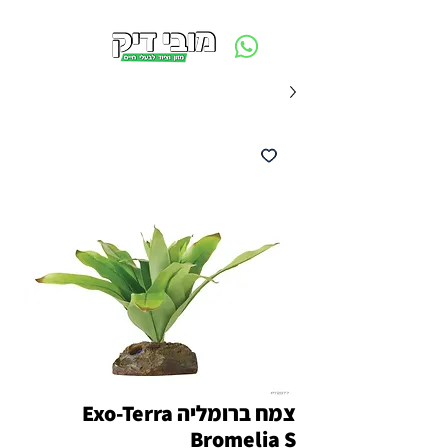
משלוח חינם ביום ההזמנה - מעל 250 ש״ח באזור תל אביב
צמח ברומליה Exo-Terra
Bromelia S