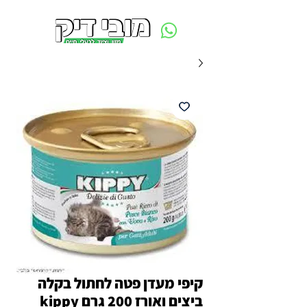
משלוח חינם ביום ההזמנה - מעל 250 ש״ח באזור תל אביב
קיפי מעדן פטה לחתול בקלה
ביצים ואורז 200 גרם kippy