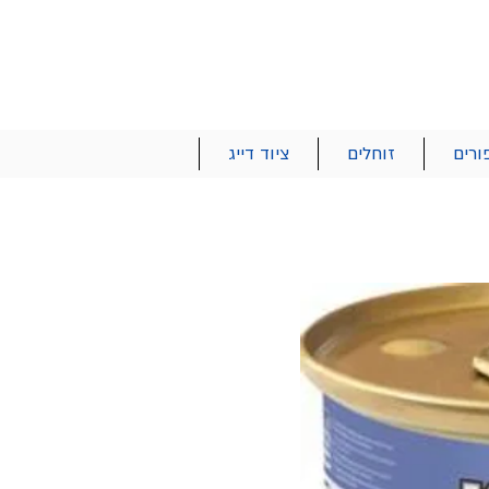
הרשם | התחבר
רטים והזמנות
053-2737-47
ורים
זוחלים
ציוד דייג