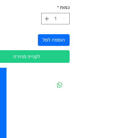
כמות
*
הוספה לסל
לקנייה מהירה
יצירת קשר
מובידיק חנות חיות בתל אביב
מזון וציוד לבעלי חיים
מבחר דגי נוי ואקווריומים
משלוחים מהיום להיום בתל אביב
בהזמנה מעל 250 ש"ח
סניף - ההגנה 85 - תל אביב