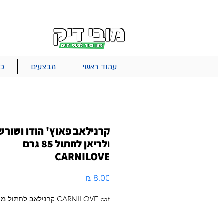
|
|
|
אודות
משלוחים
צור קשר
סל הקניות
עמוד ראשי
מבצעים
כל
קרנילאב פאוץ' הודו ושורש
ולריאן לחתול 85 גרם
CARNILOVE
מחיר
CARNILOVE cat קרנילאב לחתול מעדן