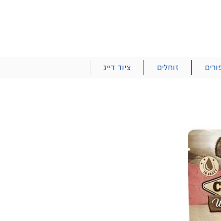
הרשם | התחבר
רטים והזמנות
053-2737-47
ורים
זוחלים
ציוד דייג