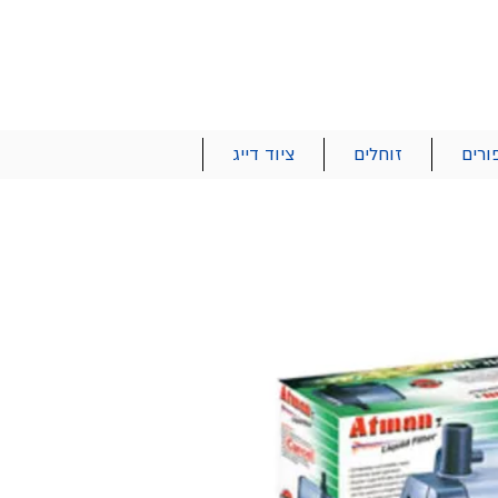
הרשם | התחבר
רטים והזמנות
053-2737-47
ורים
זוחלים
ציוד דייג