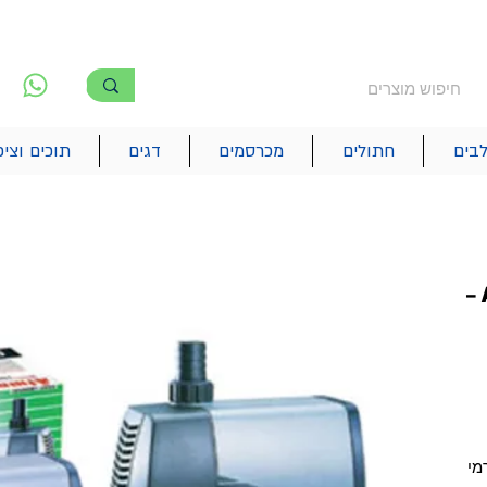
משלוח חינם מעל 250₪
!! משלוחים מהיום להיום בתל אביב
לפ
6
בים
חתולים
מכרסמים
דגים
תוכים וציפ
ראש כוח לאקווריום At-106 –
מי