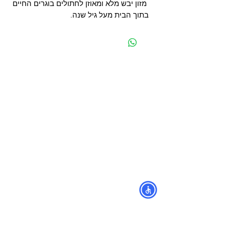
מזון יבש מלא ומאוזן לחתולים בוגרים החיים
בתוך הבית מעל גיל שנה.
מפת האתר
קטגוריות
עמוד ראשי
מוצרים לכלבים
החשבון שלי
מוצרים לחתולים
סל הקניות
מוצרים לדגים
אודות
מוצרים למכרסמים
צור קשר
מוצרים לתוכים וציפורים
לוחים
מש
מוצרים לזוחלים
תקנון
נגישות
מובידיק חנות חיות בתל אביב
מזון וציוד לבעלי חיים
מבחר דגי נוי ואקווריומים