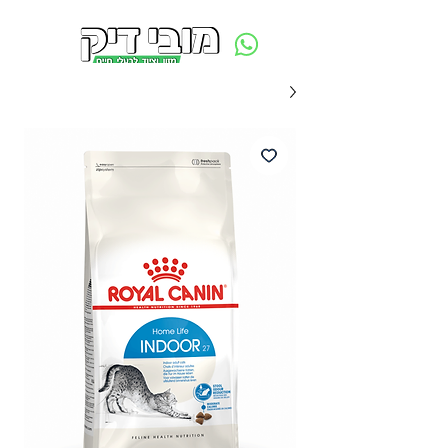
משלוח חינם ביום ההזמנה - מעל 250 ש״ח באזור תל אביב