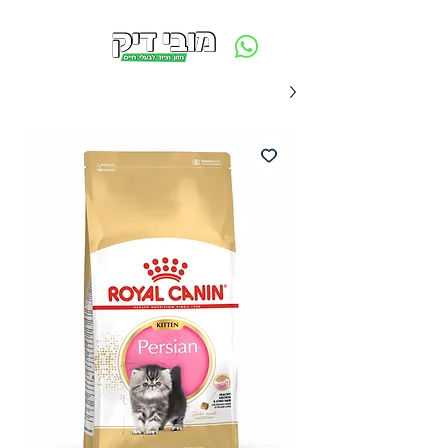
משלוח חינם ביום ההזמנה - מעל 250 ש״ח באזור תל אביב