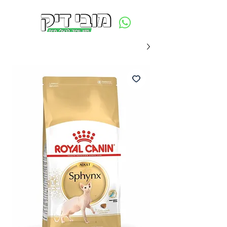
משלוח חינם ביום ההזמנה - מעל 250 ש״ח באזור תל אביב