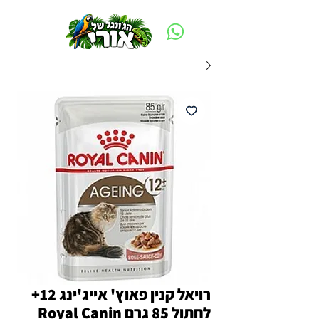
משלוח חינם ביום ההזמנה - מעל 250 ש״ח באזור תל אביב
רויאל קנין פאוץ' אייג'ינג 12+
לחתול 85 גרם Royal Canin