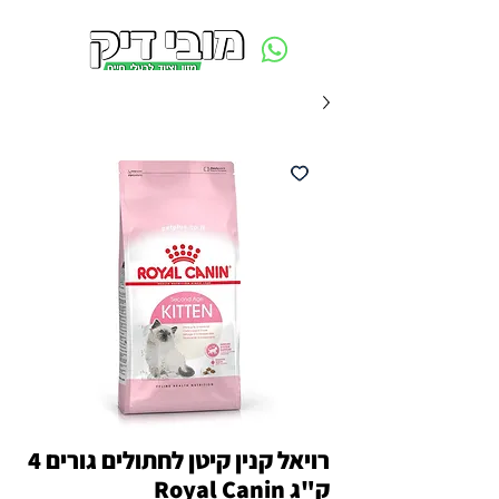
משלוח חינם ביום ההזמנה - מעל 250 ש״ח באזור תל אביב
רויאל קנין קיטן לחתולים גורים 4
ק"ג Royal Canin