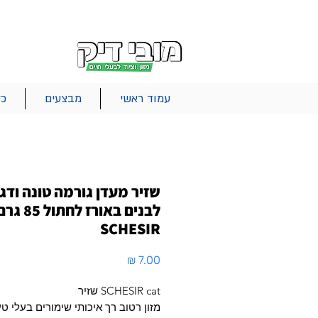
|
|
|
אודות
משלוחים
צור קשר
סל הקניות
עמוד ראשי
מבצעים
כל
שזיר מעדן גורמה טונה ודגי
לבנים באורז לחתול 85 
SCHESIR
מחיר
SCHESIR cat שזיר
מזון רטוב רך איכותי שימורים בעלי ט