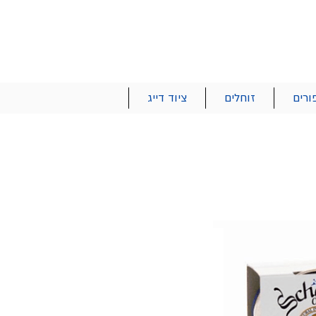
הרשם | התחבר
רטים והזמנות
053-2737-47
ורים
זוחלים
ציוד דייג