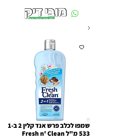
משלוח חינם ביום ההזמנה - מעל 250 ש״ח באזור תל אביב
שמפו לכלב פרש אנד קלין 2 ב-1
533 מ"ל Fresh n' Clean