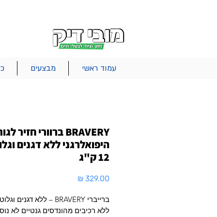
|
|
|
אודות
משלוחים
צור קשר
סל הקניות
עמוד ראשי
מבצעים
כל
BRAVERY ברוורי חזיר לגו
היפואלרגני ללא דגנים וגלוט
12 ק"ג
מחיר
ברייברי BRAVERY – ללא דגנים וגלוטן
ללא רכיבים מהונדסים גנטיים לא נוס