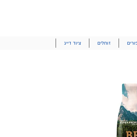
הרשם | התחבר
רטים והזמנות
053-2737-47
ורים
זוחלים
ציוד דייג