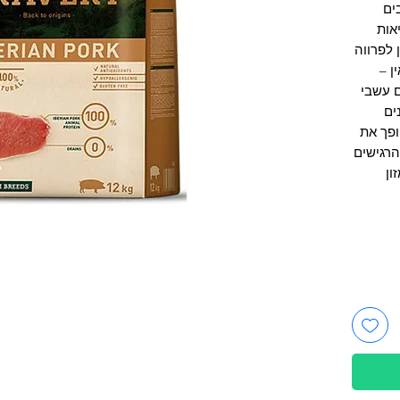
ים
אות
ומגה 3, 6 וביוטין לפרווה
ן –
ם עשבי
ים
ופך את
הרגישים
ון