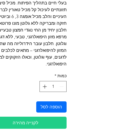
בעלי חיים בתהליך הפיתוח. מכיל סיב
תזונתיים לעיכול קל מכיל טאורין לברי
העיניים והלב מכיל א
חזקה ומבריקה ללא גלוטן מונו פרוטאי
חלבון יחיד מן החי נוגדי חמצון טבעיי
מרפא מזון היפואלרגני, טבעי, ללא דגנ
וגלוטן. חלבון עובר הידרוליזה מה שה
המזון להיפואלרגני – מתאים לכלבים 
לדגנים, עוף וגלוטן, וכאלו הזקוקים למז
היפואלרגני.
כמות
*
הוספה לסל
לקנייה מהירה