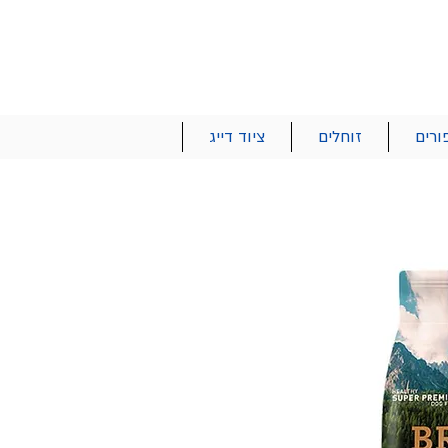
הרשם | התחבר
רטים והזמנות
053-2737-47
ורים
זוחלים
ציוד דייג