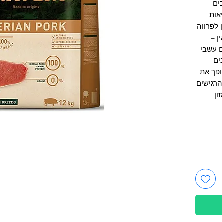
ים
אות
ומגה 3, 6 וביוטין לפרווה
ן –
ם עשבי
ים
ופך את
הרגישים
ון