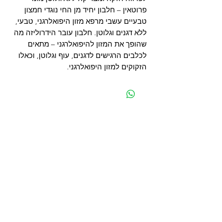
פרוטאין – חלבון יחיד מן החי נוגדי חמצון
טבעיים עשבי מרפא מזון היפואלרגני, טבעי,
ללא דגנים וגלוטן. חלבון עובר הידרוליזה מה
שהופך את המזון להיפואלרגני – מתאים
לכלבים הרגישים לדגנים, עוף וגלוטן, וכאלו
הזקוקים למזון היפואלרגני.
מפת האתר
קטגוריות
עמוד ראשי
מוצרים לכלבים
החשבון שלי
מוצרים לחתולים
סל הקניות
מוצרים לדגים
אודות
מוצרים למכרסמים
צור קשר
מוצרים לתוכים וציפורים
לוחים
מש
מוצרים לזוחלים
תקנון