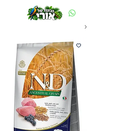
משלוח חינם ביום ההזמנה - מעל 250 ש״ח באזור תל אביב