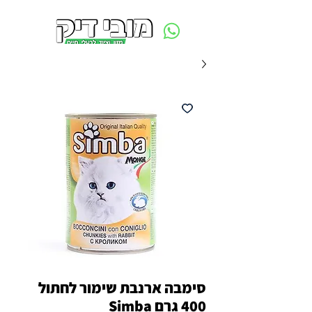
משלוח חינם ביום ההזמנה - מעל 250 ש״ח באזור תל אביב
סימבה ארנבת שימור לחתול
400 גרם Simba