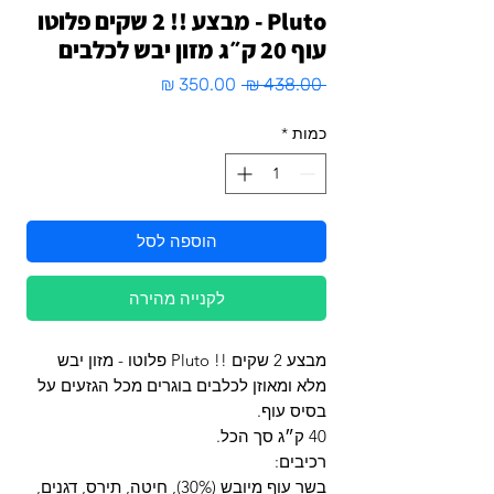
Pluto - מבצע !! 2 שקים פלוטו
עוף 20 ק״ג מזון יבש לכלבים
מחיר
מחיר
 ‏438.00 ‏₪ 
רגיל
מבצע
כמות
*
הוספה לסל
לקנייה מהירה
מבצע 2 שקים !! Pluto פלוטו - מזון יבש
מלא ומאוזן לכלבים בוגרים מכל הגזעים על
בסיס עוף.
40 ק״ג סך הכל.
רכיבים:
בשר עוף מיובש (30%), חיטה, תירס, דגנים,