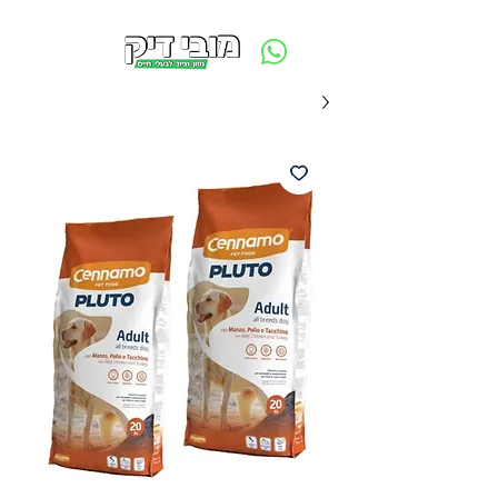
משלוח חינם ביום ההזמנה - מעל 250 ש״ח באזור תל אביב