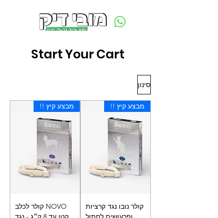
משלוח חינם ביום ההזמנה - מעל 250 ש״ח באזור תל אביב
Start Your Cart
סינון
מבצע קיץ !!
מבצע קיץ !!
קולר נובו נגד קרציות
NOVO קולר לכלב
ופרעושים לחתול
קטן עד 8 ק״ג - נגד